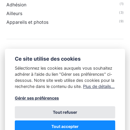
(1)
Adhésion
(3)
Ailleurs
(9)
Appareils et photos
Ce site utilise des cookies
Sélectionnez les cookies auxquels vous souhaitez
adhérer à l'aide du lien "Gérer ses préférences" ci-
dessous. Notre site web utilise des cookies pour la
recherche dans le contenu du site.
Plus de détails...
Gérér ses préférences
Tout refuser
Tout le contenu de ce site est la propriété du Club Niépce-
Lumière et est soumis aux règles du droit d'auteur. Toute copie
sans l'accord du Club Niépce-Lumière, quelle qu'en soit la
Tout accepter