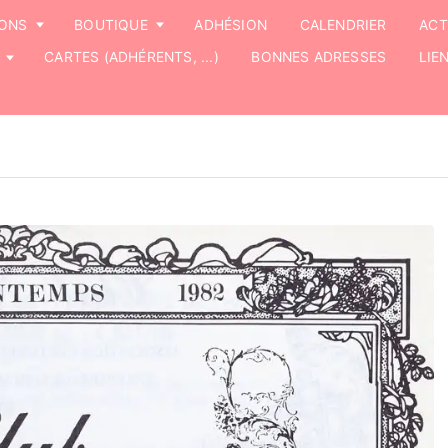
IONS
BOUTIQUE
ADHÉSION
CALENDRIER
ACT
CARTES (ADHÉRENTS, ...)
BONNES ADRESSES
LIE