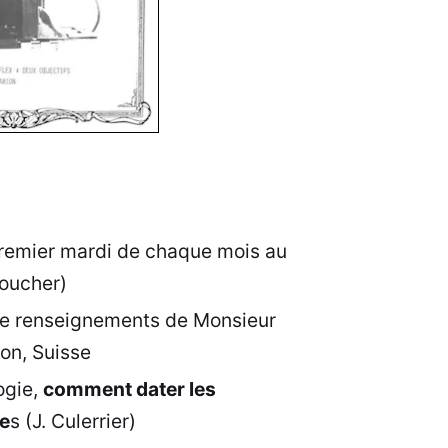
remier mardi de chaque mois au
Boucher)
e renseignements de Monsieur
n, Suisse
ogie,
comment dater les
e
s (J. Culerrier)