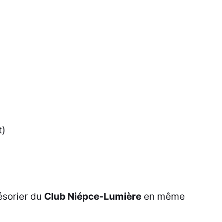
t)
ésorier du
Club Niépce-Lumière
en même