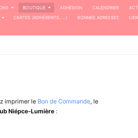
IONS
BOUTIQUE
ADHÉSION
CALENDRIER
ACT
CARTES (ADHÉRENTS, ...)
BONNES ADRESSES
LIE
e
ez imprimer le
Bon de Commande
, le
lub Niépce-Lumière
: