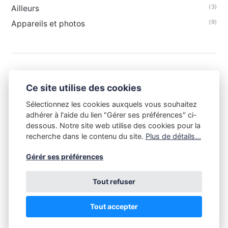
(3)
Ailleurs
(9)
Appareils et photos
Ce site utilise des cookies
Sélectionnez les cookies auxquels vous souhaitez
adhérer à l'aide du lien "Gérer ses préférences" ci-
dessous. Notre site web utilise des cookies pour la
recherche dans le contenu du site.
Plus de détails...
Gérér ses préférences
Tout refuser
Tout le contenu de ce site est la propriété du Club Niépce-
Lumière et est soumis aux règles du droit d'auteur. Toute copie
sans l'accord du Club Niépce-Lumière, quelle qu'en soit la
Tout accepter
destination, est illégale. Copyright Club Niépce-Lumière