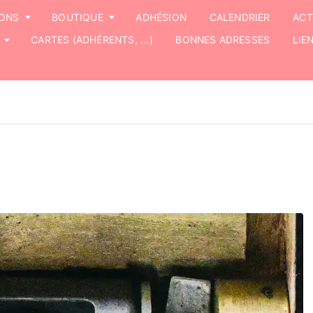
IONS
BOUTIQUE
ADHÉSION
CALENDRIER
ACT
CARTES (ADHÉRENTS, ...)
BONNES ADRESSES
LIE