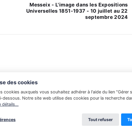
Messeix - L'image dans les Expositions
Universelles 1851-1937 - 10 juillet au 22
septembre 2024
lise des cookies
es cookies auxquels vous souhaitez adhérer à l'aide du lien "Gérer 
i-dessous. Notre site web utilise des cookies pour la recherche da
 détails...
ière et est soumis aux règles du droit d'auteur. Toute copie sans l'a
férences
Tout refuser
To
est illégale. Copyright Club Niépce-Lumière