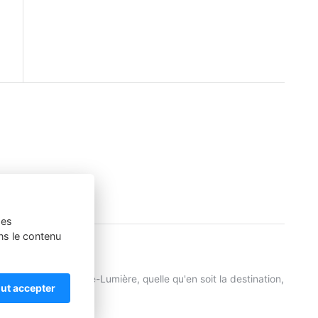
ses
ns le contenu
ccord du Club Niépce-Lumière, quelle qu'en soit la destination,
ut accepter