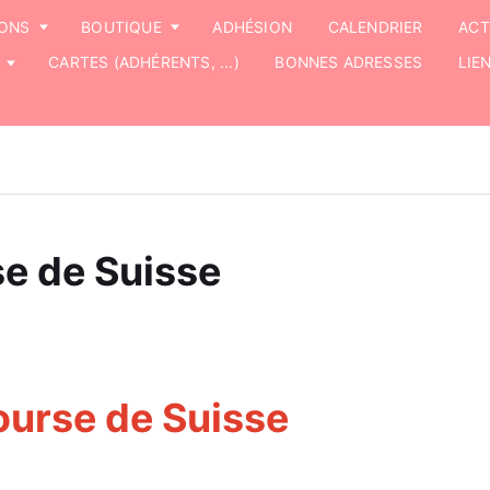
IONS
BOUTIQUE
ADHÉSION
CALENDRIER
ACT
CARTES (ADHÉRENTS, ...)
BONNES ADRESSES
LIE
e de Suisse
ourse de Suisse