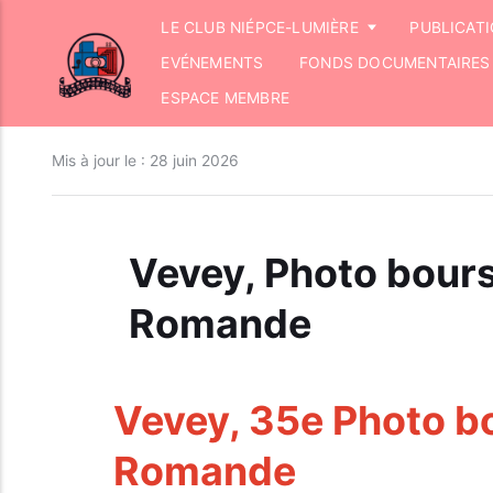
LE CLUB NIÉPCE-LUMIÈRE
PUBLICAT
EVÉNEMENTS
FONDS DOCUMENTAIRES
ESPACE MEMBRE
Mis à jour le :
28 juin 2026
Vevey, Photo bours
Romande
Vevey, 35e Photo b
Romande