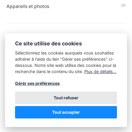
(9)
Appareils et photos
Ce site utilise des cookies
Sélectionnez les cookies auxquels vous souhaitez
adhérer à l'aide du lien "Gérer ses préférences" ci-
dessous. Notre site web utilise des cookies pour la
recherche dans le contenu du site.
Plus de détails...
Gérér ses préférences
Tout refuser
Tout le contenu de ce site est la propriété du Club Niépce-
Lumière et est soumis aux règles du droit d'auteur. Toute copie
sans l'accord du Club Niépce-Lumière, quelle qu'en soit la
Tout accepter
destination, est illégale. Copyright Club Niépce-Lumière