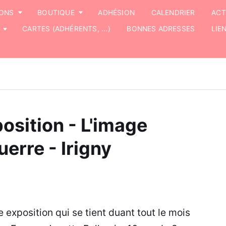
IONS
BOUTIQUE
ADHÉSION
CALENDRIER
ACT
CARTES (ADHÉRENTS, ...)
BONNES ADRESSES
LIE
position - L'image
erre - Irigny
exposition qui se tient duant tout le mois