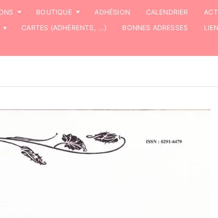
IONS
BOUTIQUE
ADHÉSION
CALENDRIER
ACT
CARTES (ADHÉRENTS, ...)
BONNES ADRESSES
LIE