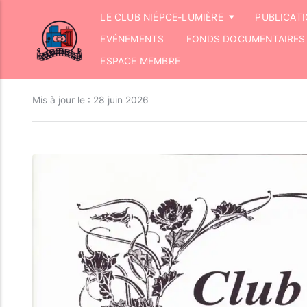
LE CLUB NIÉPCE-LUMIÈRE
PUBLICAT
EVÉNEMENTS
FONDS DOCUMENTAIRES
ESPACE MEMBRE
Mis à jour le :
28 juin 2026