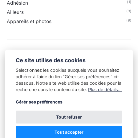
(1)
Adhésion
(3)
Ailleurs
(9)
Appareils et photos
Ce site utilise des cookies
Sélectionnez les cookies auxquels vous souhaitez
adhérer à l'aide du lien "Gérer ses préférences" ci-
dessous. Notre site web utilise des cookies pour la
recherche dans le contenu du site.
Plus de détails...
Gérér ses préférences
Tout refuser
Tout le contenu de ce site est la propriété du Club Niépce-
Lumière et est soumis aux règles du droit d'auteur. Toute copie
sans l'accord du Club Niépce-Lumière, quelle qu'en soit la
Tout accepter
destination, est illégale. Copyright Club Niépce-Lumière