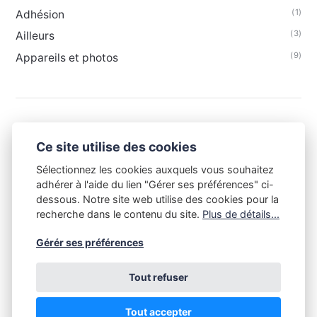
(1)
Adhésion
(3)
Ailleurs
(9)
Appareils et photos
Ce site utilise des cookies
Sélectionnez les cookies auxquels vous souhaitez
adhérer à l'aide du lien "Gérer ses préférences" ci-
dessous. Notre site web utilise des cookies pour la
recherche dans le contenu du site.
Plus de détails...
Gérér ses préférences
Tout refuser
Tout le contenu de ce site est la propriété du Club Niépce-
Lumière et est soumis aux règles du droit d'auteur. Toute copie
sans l'accord du Club Niépce-Lumière, quelle qu'en soit la
Tout accepter