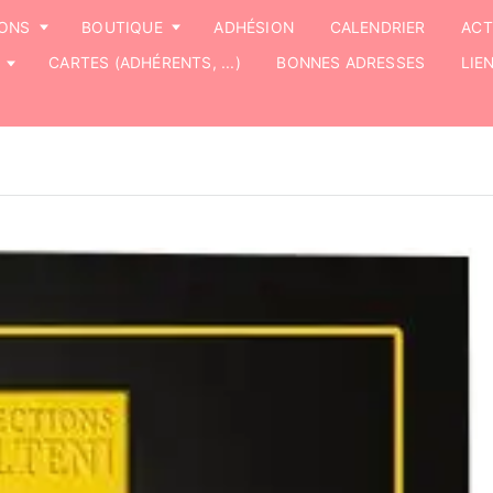
IONS
BOUTIQUE
ADHÉSION
CALENDRIER
ACT
CARTES (ADHÉRENTS, ...)
BONNES ADRESSES
LIE