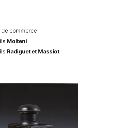
es de commerce
ils
Molteni
ils
Radiguet et Massiot