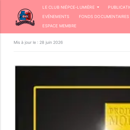
LE CLUB NIÉPCE-LUMIÈRE
PUBLICAT
EVÉNEMENTS
FONDS DOCUMENTAIRES
ESPACE MEMBRE
Mis à jour le :
28 juin 2026