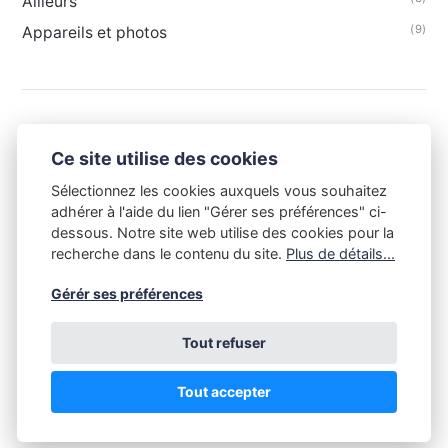
Ailleurs
(9)
Appareils et photos
Ce site utilise des cookies
Sélectionnez les cookies auxquels vous souhaitez
adhérer à l'aide du lien "Gérer ses préférences" ci-
dessous. Notre site web utilise des cookies pour la
recherche dans le contenu du site.
Plus de détails...
Gérér ses préférences
Tout refuser
Tout le contenu de ce site est la propriété du Club Niépce-
Lumière et est soumis aux règles du droit d'auteur. Toute copie
sans l'accord du Club Niépce-Lumière, quelle qu'en soit la
Tout accepter
destination, est illégale. Copyright Club Niépce-Lumière