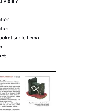
du
Pixie
?
tion
tion
ocket
sur le
Leica
ic
ket