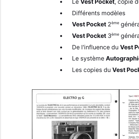
Le
Vest Pocket
, copie 
Différents modèles
ème
Vest Pocket
2
généra
ème
Vest Pocket
3
généra
De l'influence du
Vest P
Le système
Autograph
Les copies du
Vest Poc