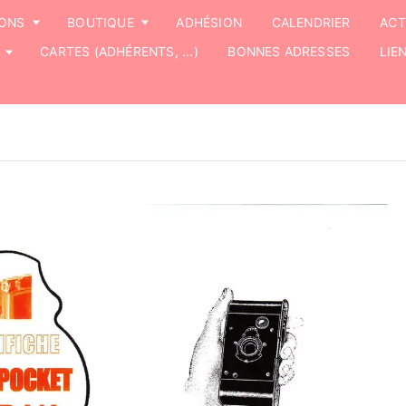
IONS
BOUTIQUE
ADHÉSION
CALENDRIER
ACT
CARTES (ADHÉRENTS, ...)
BONNES ADRESSES
LIE