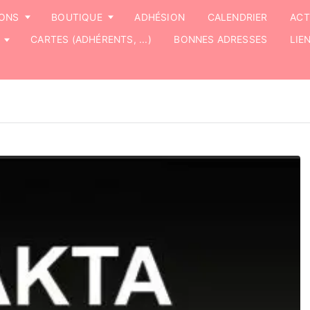
IONS
BOUTIQUE
ADHÉSION
CALENDRIER
ACT
CARTES (ADHÉRENTS, ...)
BONNES ADRESSES
LIE