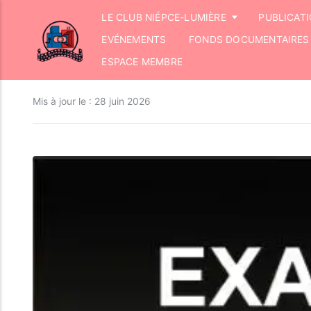
LE CLUB NIÉPCE-LUMIÈRE
PUBLICAT
EVÉNEMENTS
FONDS DOCUMENTAIRES
ESPACE MEMBRE
Mis à jour le :
28 juin 2026